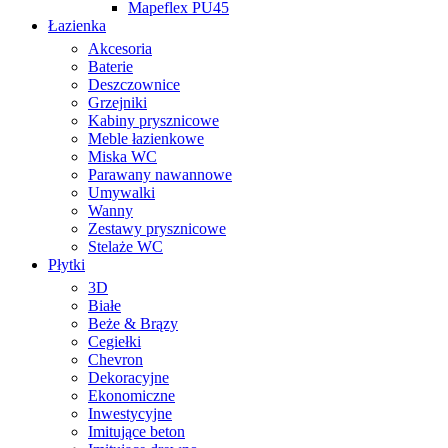
Mapeflex PU45
Łazienka
Akcesoria
Baterie
Deszczownice
Grzejniki
Kabiny prysznicowe
Meble łazienkowe
Miska WC
Parawany nawannowe
Umywalki
Wanny
Zestawy prysznicowe
Stelaże WC
Płytki
3D
Białe
Beże & Brązy
Cegiełki
Chevron
Dekoracyjne
Ekonomiczne
Inwestycyjne
Imitujące beton