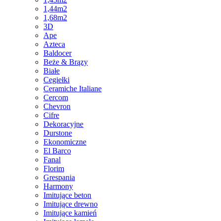
1,44m2
1,68m2
3D
Ape
Azteca
Baldocer
Beże & Brązy
Białe
Cegiełki
Ceramiche Italiane
Cercom
Chevron
Cifre
Dekoracyjne
Durstone
Ekonomiczne
El Barco
Fanal
Florim
Grespania
Harmony
Imitujące beton
Imitujące drewno
Imitujące kamień