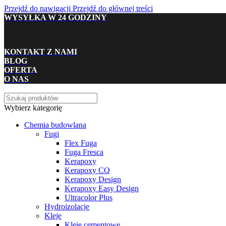
Przejdź do nawigacji
Przejdź do głównej treści
WYSYŁKA W 24 GODZINY
KONTAKT Z NAMI
BLOG
OFERTA
O NAS
Wybierz kategorię
Chemia budowlana
Fugi
Flex Fuga
Fuga Fresca
Kerapoxy
Kerapoxy CQ
Kerapoxy Design
Kerapoxy Easy Design
Ultracolor Plus
Hydroizolacje
Kleje
Kleje cementowe