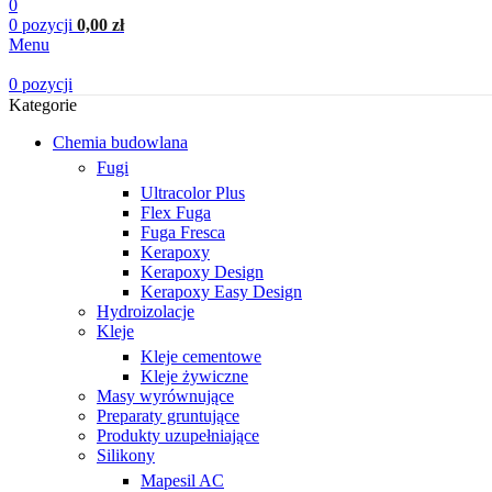
0
0
pozycji
0,00
zł
Menu
0
pozycji
Kategorie
Chemia budowlana
Fugi
Ultracolor Plus
Flex Fuga
Fuga Fresca
Kerapoxy
Kerapoxy Design
Kerapoxy Easy Design
Hydroizolacje
Kleje
Kleje cementowe
Kleje żywiczne
Masy wyrównujące
Preparaty gruntujące
Produkty uzupełniające
Silikony
Mapesil AC