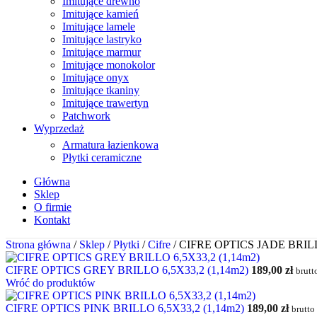
Imitujące drewno
Imitujące kamień
Imitujące lamele
Imitujące lastryko
Imitujące marmur
Imitujące monokolor
Imitujące onyx
Imitujące tkaniny
Imitujące trawertyn
Patchwork
Wyprzedaż
Armatura łazienkowa
Płytki ceramiczne
Główna
Sklep
O firmie
Kontakt
Strona główna
/
Sklep
/
Płytki
/
Cifre
/
CIFRE OPTICS JADE BRILLO
CIFRE OPTICS GREY BRILLO 6,5X33,2 (1,14m2)
189,00
zł
brutto
Wróć do produktów
CIFRE OPTICS PINK BRILLO 6,5X33,2 (1,14m2)
189,00
zł
brutto 