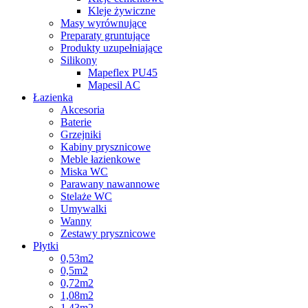
Kleje żywiczne
Masy wyrównujące
Preparaty gruntujące
Produkty uzupełniające
Silikony
Mapeflex PU45
Mapesil AC
Łazienka
Akcesoria
Baterie
Grzejniki
Kabiny prysznicowe
Meble łazienkowe
Miska WC
Parawany nawannowe
Stelaże WC
Umywalki
Wanny
Zestawy prysznicowe
Płytki
0,53m2
0,5m2
0,72m2
1,08m2
1,43m2