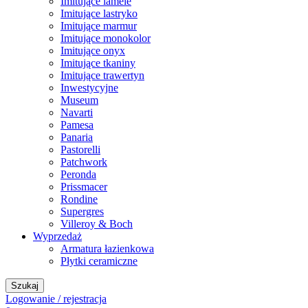
Imitujące lamele
Imitujące lastryko
Imitujące marmur
Imitujące monokolor
Imitujące onyx
Imitujące tkaniny
Imitujące trawertyn
Inwestycyjne
Museum
Navarti
Pamesa
Panaria
Pastorelli
Patchwork
Peronda
Prissmacer
Rondine
Supergres
Villeroy & Boch
Wyprzedaż
Armatura łazienkowa
Płytki ceramiczne
Szukaj
Logowanie / rejestracja